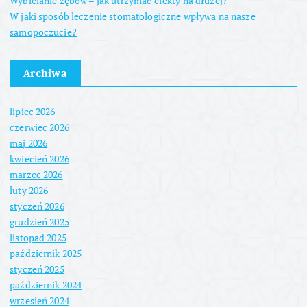
Wybielanie zębów – jak utrzymać efekty na dłużej?
W jaki sposób leczenie stomatologiczne wpływa na nasze
samopoczucie?
Archiwa
lipiec 2026
czerwiec 2026
maj 2026
kwiecień 2026
marzec 2026
luty 2026
styczeń 2026
grudzień 2025
listopad 2025
październik 2025
styczeń 2025
październik 2024
wrzesień 2024