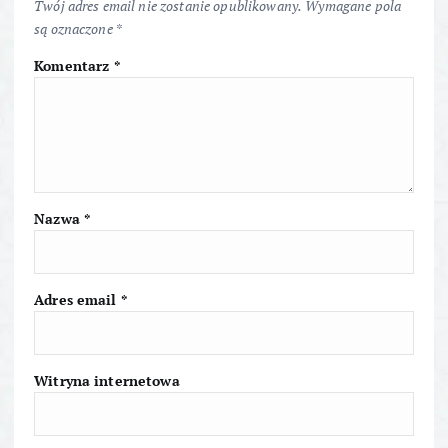
Twój adres email nie zostanie opublikowany.
Wymagane pola
c
są oznaczone
*
Komentarz
*
j
a
w
p
Nazwa
*
i
Adres email
*
s
u
Witryna internetowa