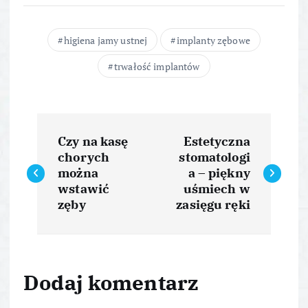
higiena jamy ustnej
implanty zębowe
trwałość implantów
N
Czy na kasę
Estetyczna
a
chorych
stomatologi
można
a – piękny
w
wstawić
uśmiech w
zęby
zasięgu ręki
i
g
Dodaj komentarz
a