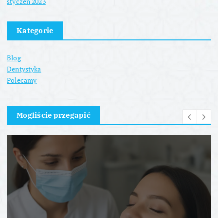
styczeń 2023
Kategorie
Blog
Dentystyka
Polecamy
Mogliście przegapić