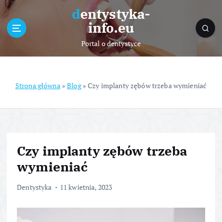
S
dentystyka-
k
info.eu
i
p
Portal o dentystyce
t
o
c
o
Strona główna
»
Blog
»
Czy implanty zębów trzeba wymieniać
n
t
e
n
t
Czy implanty zębów trzeba
wymieniać
Dentystyka
11 kwietnia, 2023