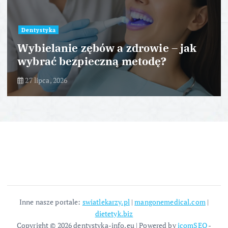
Dentystyka
Wybielanie zębów a zdrowie – jak
wybrać bezpieczną metodę?
27 lipca, 2026
Inne nasze portale:
swiatlekarzy.pl
|
mangonemedical.com
|
dietetyk.biz
Copyright © 2026 dentystyka-info.eu | Powered by
icomSEO
-