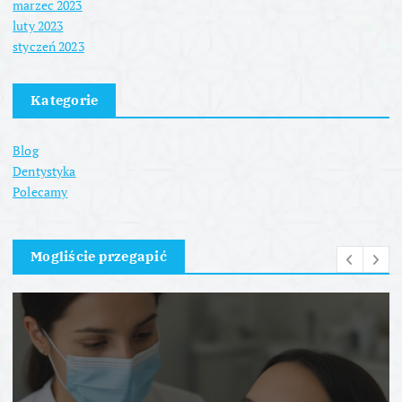
marzec 2023
luty 2023
styczeń 2023
Kategorie
Blog
Dentystyka
Polecamy
Mogliście przegapić