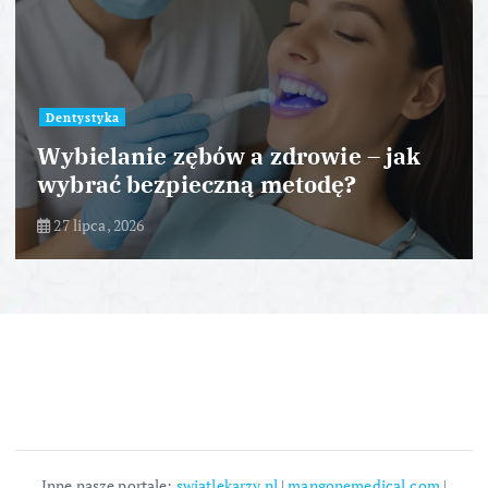
Dentystyka
Wybielanie zębów – jakie metody są
bezpieczne dla zdrowia?
25 lipca, 2026
Inne nasze portale:
swiatlekarzy.pl
|
mangonemedical.com
|