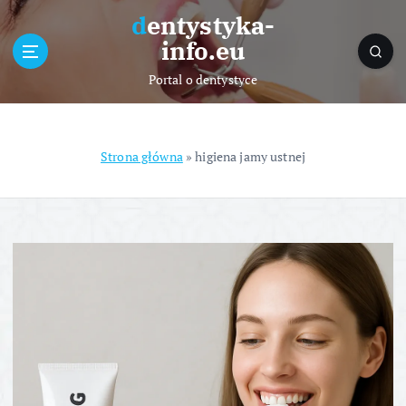
S
dentystyka-
k
info.eu
i
p
Portal o dentystyce
t
o
c
o
Strona główna
»
higiena jamy ustnej
n
t
e
n
t