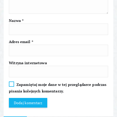
w
p
Nazwa
*
i
s
Adres email
*
u
Witryna internetowa
Zapamiętaj moje dane w tej przeglądarce podczas
pisania kolejnych komentarzy.