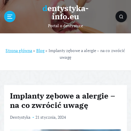
S
dentystyka-
k
info.eu
i
p
Portal o dentystyce
t
o
c
o
Strona główna
»
Blog
»
Implanty zębowe a alergie – na co zwrócić
n
uwagę
t
e
n
t
Implanty zębowe a alergie –
na co zwrócić uwagę
Dentystyka
21 stycznia, 2024