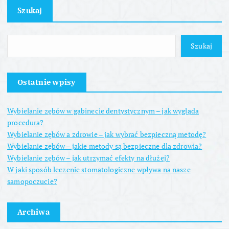
Szukaj
Szukaj
Ostatnie wpisy
Wybielanie zębów w gabinecie dentystycznym – jak wygląda
procedura?
Wybielanie zębów a zdrowie – jak wybrać bezpieczną metodę?
Wybielanie zębów – jakie metody są bezpieczne dla zdrowia?
Wybielanie zębów – jak utrzymać efekty na dłużej?
W jaki sposób leczenie stomatologiczne wpływa na nasze
samopoczucie?
Archiwa