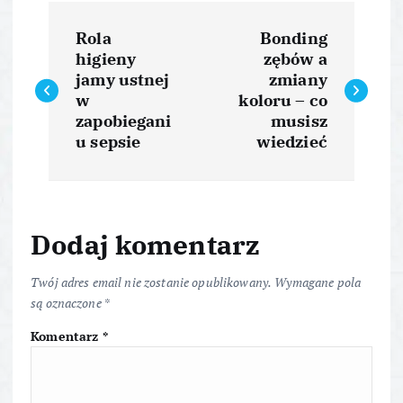
N
Rola
Bonding
a
higieny
zębów a
jamy ustnej
zmiany
w
w
koloru – co
zapobiegani
musisz
i
u sepsie
wiedzieć
g
a
Dodaj komentarz
c
Twój adres email nie zostanie opublikowany.
Wymagane pola
są oznaczone
*
j
Komentarz
*
a