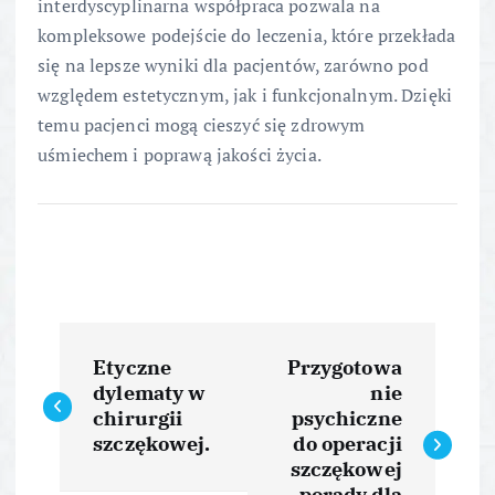
interdyscyplinarna współpraca pozwala na
kompleksowe podejście do leczenia, które przekłada
się na lepsze wyniki dla pacjentów, zarówno pod
względem estetycznym, jak i funkcjonalnym. Dzięki
temu pacjenci mogą cieszyć się zdrowym
uśmiechem i poprawą jakości życia.
N
Etyczne
Przygotowa
a
dylematy w
nie
chirurgii
psychiczne
w
szczękowej.
do operacji
szczękowej
– porady dla