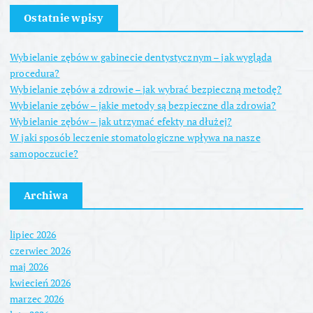
Ostatnie wpisy
Wybielanie zębów w gabinecie dentystycznym – jak wygląda
procedura?
Wybielanie zębów a zdrowie – jak wybrać bezpieczną metodę?
Wybielanie zębów – jakie metody są bezpieczne dla zdrowia?
Wybielanie zębów – jak utrzymać efekty na dłużej?
W jaki sposób leczenie stomatologiczne wpływa na nasze
samopoczucie?
Archiwa
lipiec 2026
czerwiec 2026
maj 2026
kwiecień 2026
marzec 2026