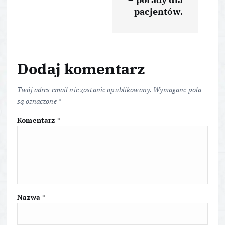
i
pacjentów.
g
a
Dodaj komentarz
c
Twój adres email nie zostanie opublikowany.
Wymagane pola
j
są oznaczone
*
Komentarz
*
a
w
p
i
Nazwa
*