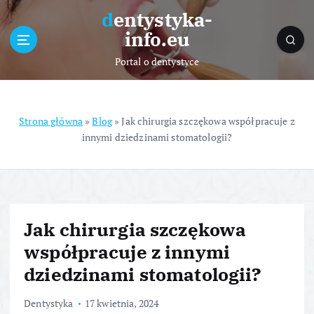
S
dentystyka-
k
info.eu
i
p
Portal o dentystyce
t
o
c
o
Strona główna
»
Blog
»
Jak chirurgia szczękowa współpracuje z
n
innymi dziedzinami stomatologii?
t
e
n
t
Jak chirurgia szczękowa
współpracuje z innymi
dziedzinami stomatologii?
Dentystyka
17 kwietnia, 2024