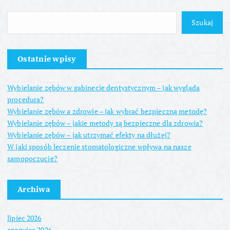
Szukaj
Ostatnie wpisy
Wybielanie zębów w gabinecie dentystycznym – jak wygląda
procedura?
Wybielanie zębów a zdrowie – jak wybrać bezpieczną metodę?
Wybielanie zębów – jakie metody są bezpieczne dla zdrowia?
Wybielanie zębów – jak utrzymać efekty na dłużej?
W jaki sposób leczenie stomatologiczne wpływa na nasze
samopoczucie?
Archiwa
lipiec 2026
czerwiec 2026