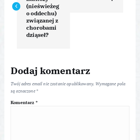
w
(nieświeżeg
i
o oddechu)
związanej z
chorobami
g
dziąseł?
a
c
Dodaj komentarz
j
Twój adres email nie zostanie opublikowany.
Wymagane pola
a
są oznaczone
*
Komentarz
*
w
p