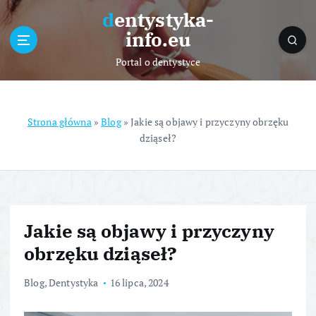
S
dentystyka-
k
info.eu
i
p
Portal o dentystyce
t
o
c
o
Strona główna
»
Blog
»
Jakie są objawy i przyczyny obrzęku
n
dziąseł?
t
e
n
t
Jakie są objawy i przyczyny
obrzęku dziąseł?
Blog
,
Dentystyka
16 lipca, 2024