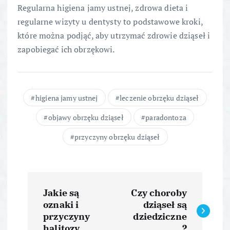
Regularna higiena jamy ustnej, zdrowa dieta i
regularne wizyty u dentysty to podstawowe kroki,
które można podjąć, aby utrzymać zdrowie dziąseł i
zapobiegać ich obrzękowi.
higiena jamy ustnej
leczenie obrzęku dziąseł
objawy obrzęku dziąseł
paradontoza
przyczyny obrzęku dziąseł
N
Jakie są
Czy choroby
a
oznaki i
dziąseł są
przyczyny
dziedziczne
halitozy
?