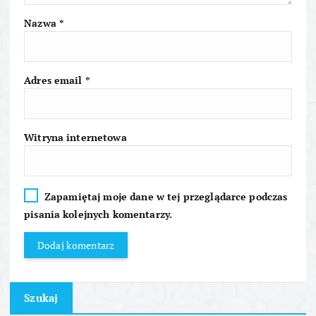
i
Nazwa
*
s
u
Adres email
*
Witryna internetowa
Zapamiętaj moje dane w tej przeglądarce podczas
pisania kolejnych komentarzy.
Szukaj