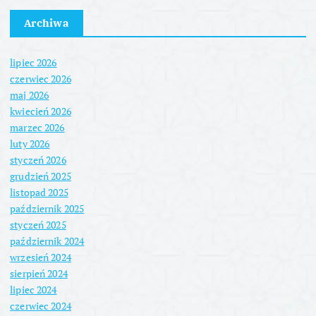
u
Archiwa
lipiec 2026
czerwiec 2026
maj 2026
kwiecień 2026
marzec 2026
luty 2026
styczeń 2026
grudzień 2025
listopad 2025
październik 2025
styczeń 2025
październik 2024
wrzesień 2024
sierpień 2024
lipiec 2024
czerwiec 2024