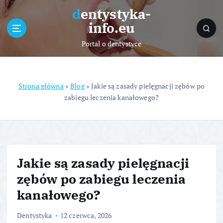
S
dentystyka-
k
info.eu
i
p
Portal o dentystyce
t
o
c
o
Strona główna
»
Blog
»
Jakie są zasady pielęgnacji zębów po
n
zabiegu leczenia kanałowego?
t
e
n
t
Jakie są zasady pielęgnacji
zębów po zabiegu leczenia
kanałowego?
Dentystyka
12 czerwca, 2026