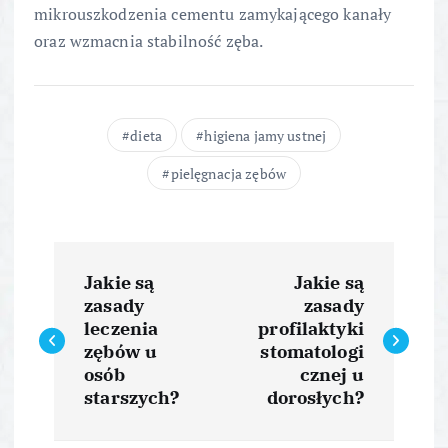
mikrouszkodzenia cementu zamykającego kanały
oraz wzmacnia stabilność zęba.
dieta
higiena jamy ustnej
pielęgnacja zębów
N
Jakie są
Jakie są
a
zasady
zasady
leczenia
profilaktyki
w
zębów u
stomatologi
osób
cznej u
i
starszych?
dorosłych?