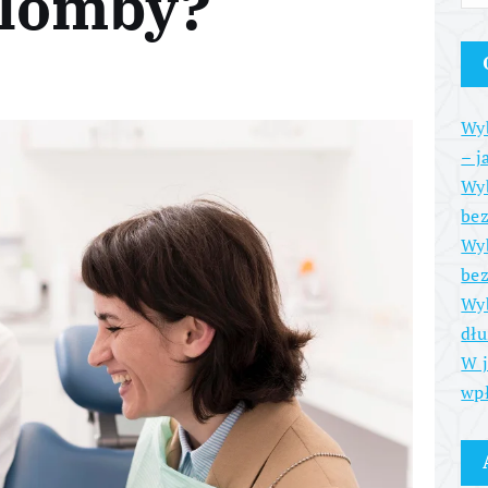
plomby?
Wyb
– j
Wyb
be
Wyb
bez
Wyb
dłu
W j
wpł