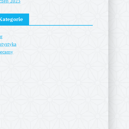
czeń 2023
Kategorie
g
tystyka
lecamy