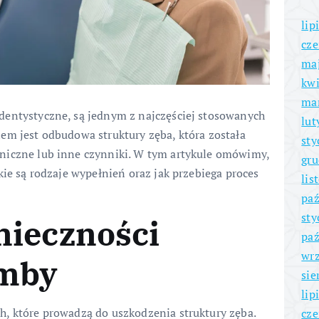
lip
cze
ma
kwi
ma
dentystyczne, są jednym z najczęściej stosowanych
lut
em jest odbudowa struktury zęba, która została
sty
niczne lub inne czynniki. W tym artykule omówimy,
gru
kie są rodzaje wypełnień oraz jak przebiega proces
lis
paź
sty
nieczności
paź
wrz
omby
sie
lip
, które prowadzą do uszkodzenia struktury zęba.
cze