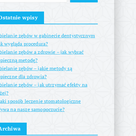
Ostatnie wpisy
ielanie zębów w gabinecie dentystycznym
ak wygląda procedura?
ielanie zębów a zdrowie – jak wybrać
zpieczną metodę?
ielanie zębów – jakie metody są
pieczne dla zdrowia?
ielanie zębów – jak utrzymać efekty na
żej?
aki sposób leczenie stomatologiczne
ywa na nasze samopoczucie?
Archiwa