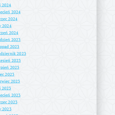
j 2024
ecień 2024
rzec 2024
y 2024
czeń 2024
dzień 2023
topad 2023
dziernik 2023
esień 2023
rpień 2023
iec 2023
rwiec 2023
j 2023
ecień 2023
rzec 2023
y 2023