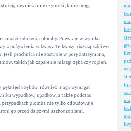
 istnieją również inne czynniki, które mogą
ma
kwi
ma
lut
sty
ieczności założenia plomby. Powstaje w wyniku
gru
cukry z pożywienia w kwasy. Te kwasy niszczą szkliwo
lis
. Jeśli próchnica nie zostanie w porę zatrzymana,
paź
ów, takich jak zapalenie miazgi zęba czy ropień.
wrz
sie
lip
zy pęknięcia zębów, również mogą wymagać
cze
yniku wypadków, upadków, a także podczas
ma
h przypadkach plomba nie tylko odbudowuje
kwi
hroni go przed dalszymi uszkodzeniami.
ma
lut