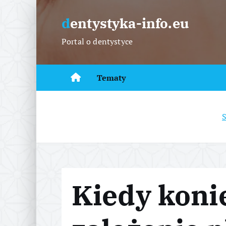
S
k
dentystyka-info.eu
i
Portal o dentystyce
p
t
o
Tematy
c
o
n
t
e
n
t
Kiedy koni