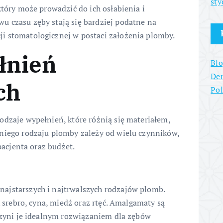
sty
który może prowadzić do ich osłabienia i
u czasu zęby stają się bardziej podatne na
i stomatologicznej w postaci założenia plomby.
łnień
Blo
Den
ch
Po
odzaje wypełnień, które różnią się materiałem,
dniego rodzaju plomby zależy od wielu czynników,
 pacjenta oraz budżet.
ajstarszych i najtrwalszych rodzajów plomb.
k srebro, cyna, miedź oraz rtęć. Amalgamaty są
 czyni je idealnym rozwiązaniem dla zębów