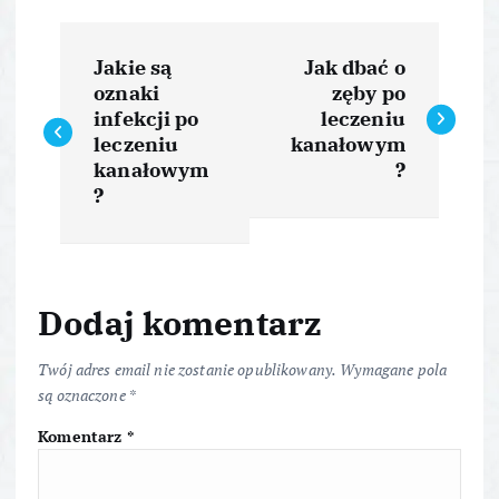
N
Jakie są
Jak dbać o
a
oznaki
zęby po
infekcji po
leczeniu
w
leczeniu
kanałowym
kanałowym
?
i
?
g
a
Dodaj komentarz
c
Twój adres email nie zostanie opublikowany.
Wymagane pola
są oznaczone
*
j
Komentarz
*
a