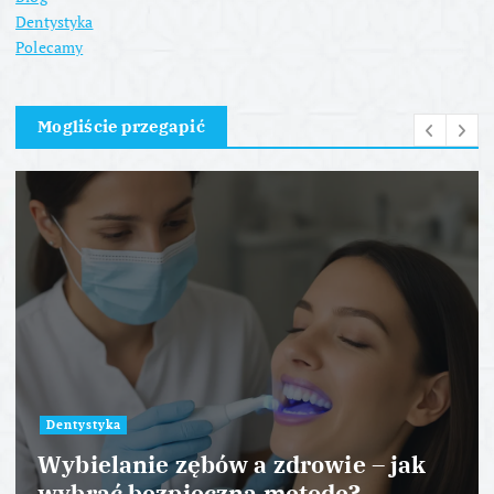
Dentystyka
Polecamy
Mogliście przegapić
Dentystyka
Wybielanie zębów a zdrowie – jak
W
wybrać bezpieczną metodę?
b