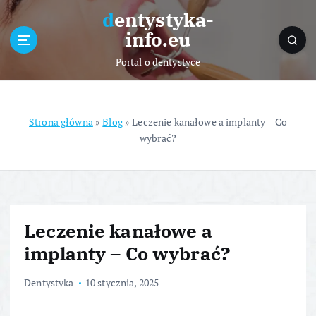
S
dentystyka-
k
info.eu
i
p
Portal o dentystyce
t
o
c
o
Strona główna
»
Blog
»
Leczenie kanałowe a implanty – Co
n
wybrać?
t
e
n
t
Leczenie kanałowe a
implanty – Co wybrać?
Dentystyka
10 stycznia, 2025