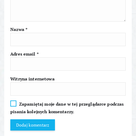
w
p
Nazwa
*
i
s
Adres email
*
u
Witryna internetowa
Zapamiętaj moje dane w tej przeglądarce podczas
pisania kolejnych komentarzy.