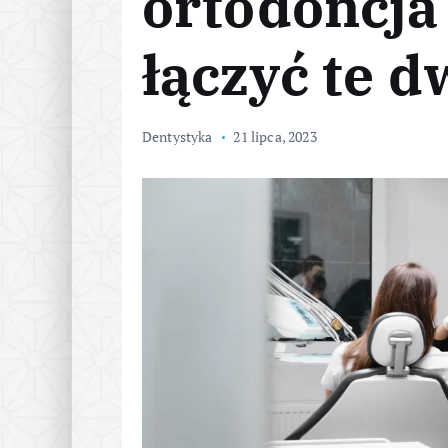
ortodoncja
łączyć te d
Dentystyka
21 lipca, 2023