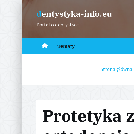
S
k
dentystyka-info.eu
i
Portal o dentystyce
p
t
o
Tematy
c
o
n
Strona główna
t
e
n
t
Protetyka 