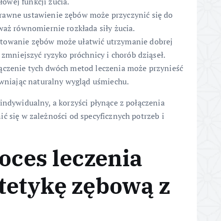
wej funkcji żucia.
awne ustawienie zębów może przyczynić się do
waż równomiernie rozkłada siły żucia.
towanie zębów może ułatwić utrzymanie dobrej
 zmniejszyć ryzyko próchnicy i chorób dziąseł.
ączenie tych dwóch metod leczenia może przynieść
ewniając naturalny wygląd uśmiechu.
indywidualny, a korzyści płynące z połączenia
ć się w zależności od specyficznych potrzeb i
roces leczenia
tetykę zębową z