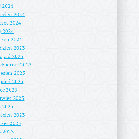
j 2024
ecień 2024
rzec 2024
y 2024
czeń 2024
dzień 2023
topad 2023
dziernik 2023
esień 2023
rpień 2023
iec 2023
rwiec 2023
j 2023
ecień 2023
rzec 2023
y 2023