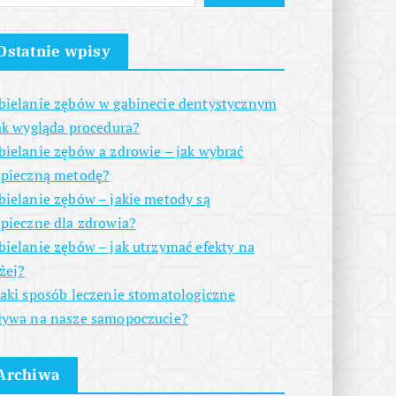
Ostatnie wpisy
ielanie zębów w gabinecie dentystycznym
ak wygląda procedura?
ielanie zębów a zdrowie – jak wybrać
zpieczną metodę?
ielanie zębów – jakie metody są
pieczne dla zdrowia?
ielanie zębów – jak utrzymać efekty na
żej?
aki sposób leczenie stomatologiczne
ywa na nasze samopoczucie?
Archiwa