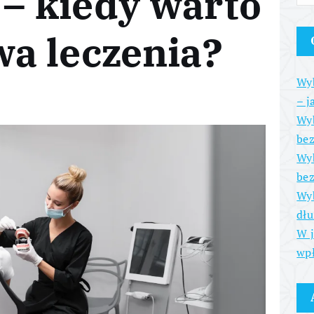
 – kiedy warto
wa leczenia?
Wyb
– j
Wyb
be
Wyb
bez
Wyb
dłu
W j
wpł