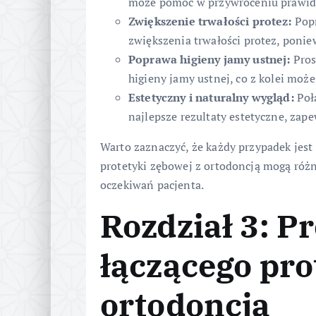
może pomóc w przywróceniu prawidło
Zwiększenie trwałości protez:
Popr
zwiększenia trwałości protez, ponie
Poprawa higieny jamy ustnej:
Pros
higieny jamy ustnej, co z kolei może
Estetyczny i naturalny wygląd:
Poł
najlepsze rezultaty estetyczne, zap
Warto zaznaczyć, że każdy przypadek jest 
protetyki zębowej z ortodoncją mogą różni
oczekiwań pacjenta.
Rozdział 3: P
łączącego pro
ortodoncją