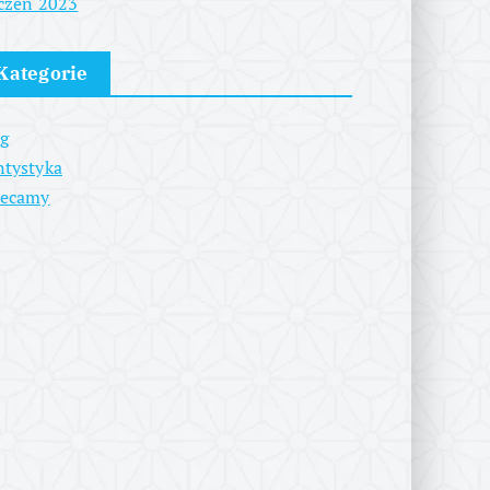
czeń 2023
Kategorie
g
tystyka
lecamy