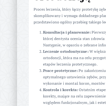
Proces leczenia, który łączy protetykę zęb
skomplikowany i wymaga dokładnego plano
przedstawiono ogólny przebieg takiego le
Konsultacja i planowanie:
Pierwszy
której dentysta ocenia stan zdrowia
Następnie, w oparciu o zebrane info
Leczenie ortodontyczne:
W większo
ortodoncji, która ma na celu przygo
etapów leczenia protetycznego.
Prace protetyczne:
Po zakończeniu 
optymalnego ustawienia zębów, przys
wykonanie i montaż koron, mostów 
Kontrola i korekta:
Ostatnim etapem
korekty, mające na celu zapewnieni
względem funkcjonalnym, jak i este