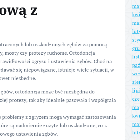
bową z
ma
kwi
ma
lut
sty
utraconych lub uszkodzonych zębów za pomocą
gru
ny, mosty czy protezy ruchome. Ortodoncja
lis
rawidłowości zgryzu i ustawienia zębów. Choć na
paź
awać się niepowiązane, istnieje wiele sytuacji, w
wrz
nawet niezbędne.
sie
lip
zębów, ortodoncja może być niezbędna do
cze
łej protezy, tak aby idealnie pasowała i współgrała
ma
kwi
e problemy z zgryzem mogą wymagać zastosowania
ma
óre są nadmiernie zużyte lub uszkodzone, co z
lut
łowego ustawienia zębów.