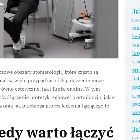
lip
cze
ma
kwi
ma
lut
sty
gru
czowe obszary stomatologii, które często są
lis
dnak w wielu przypadkach ich połączenie może
paź
równo estetyczne, jak i funkcjonalne. W tym
sty
ażyć łączenie protetyki zębowej z ortodoncją, jakie
paź
a oraz jak przebiega proces leczenia łączącego te
wrz
sie
iedy warto łączyć
lip
cze