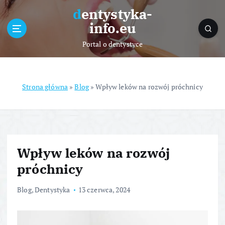
S
dentystyka-
k
info.eu
i
p
Portal o dentystyce
t
o
c
o
Strona główna
»
Blog
»
Wpływ leków na rozwój próchnicy
n
t
e
n
t
Wpływ leków na rozwój
próchnicy
Blog
,
Dentystyka
13 czerwca, 2024