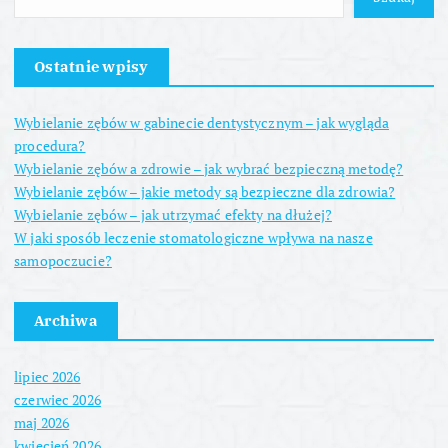
Ostatnie wpisy
Wybielanie zębów w gabinecie dentystycznym – jak wygląda
procedura?
Wybielanie zębów a zdrowie – jak wybrać bezpieczną metodę?
Wybielanie zębów – jakie metody są bezpieczne dla zdrowia?
Wybielanie zębów – jak utrzymać efekty na dłużej?
W jaki sposób leczenie stomatologiczne wpływa na nasze
samopoczucie?
Archiwa
lipiec 2026
czerwiec 2026
maj 2026
kwiecień 2026