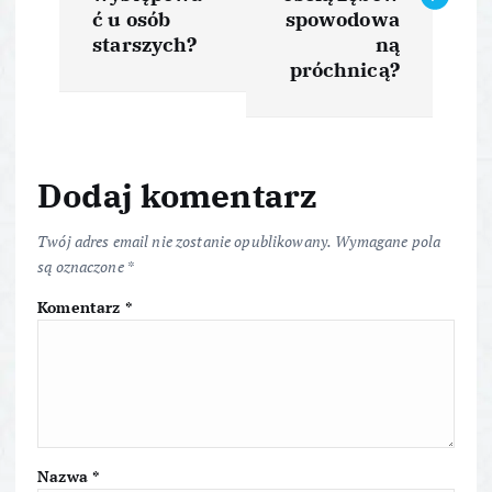
w
ć u osób
spowodowa
i
starszych?
ną
próchnicą?
g
a
Dodaj komentarz
c
Twój adres email nie zostanie opublikowany.
Wymagane pola
j
są oznaczone
*
Komentarz
*
a
w
p
i
Nazwa
*