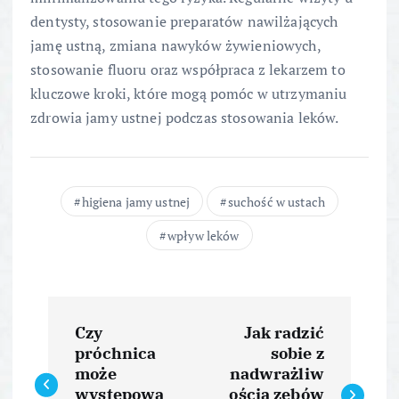
dentysty, stosowanie preparatów nawilżających
jamę ustną, zmiana nawyków żywieniowych,
stosowanie fluoru oraz współpraca z lekarzem to
kluczowe kroki, które mogą pomóc w utrzymaniu
zdrowia jamy ustnej podczas stosowania leków.
higiena jamy ustnej
suchość w ustach
wpływ leków
N
Czy
Jak radzić
a
próchnica
sobie z
może
nadwrażliw
występowa
ością zębów