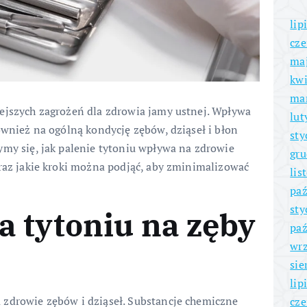
lip
cze
ma
kwi
ma
ejszych zagrożeń dla zdrowia jamy ustnej. Wpływa
lut
ównież na ogólną kondycję zębów, dziąseł i błon
sty
ymy się, jak palenie tytoniu wpływa na zdrowie
gru
oraz jakie kroki można podjąć, aby zminimalizować
lis
paź
sty
 tytoniu na zęby
paź
wrz
sie
lip
 zdrowie zębów i dziąseł. Substancje chemiczne
cze