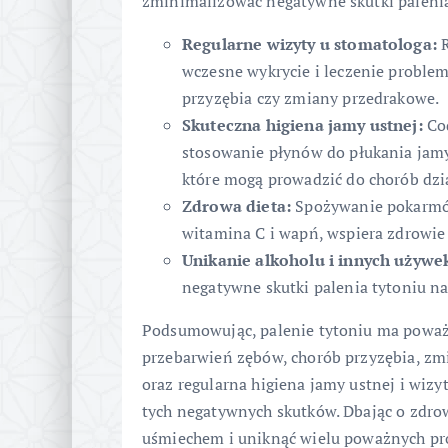
zminimalizować negatywne skutki palenia
Regularne wizyty u stomatologa:
R
wczesne wykrycie i leczenie proble
przyzębia czy zmiany przedrakowe.
Skuteczna higiena jamy ustnej:
Cod
stosowanie płynów do płukania jamy
które mogą prowadzić do chorób dzią
Zdrowa dieta:
Spożywanie pokarmów
witamina C i wapń, wspiera zdrowie 
Unikanie alkoholu i innych używe
negatywne skutki palenia tytoniu na
Podsumowując, palenie tytoniu ma poważ
przebarwień zębów, chorób przyzębia, zm
oraz regularna higiena jamy ustnej i wiz
tych negatywnych skutków. Dbając o zdro
uśmiechem i uniknąć wielu poważnych p