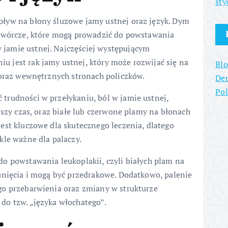
sty
ływ na błony śluzowe jamy ustnej oraz język. Dym
otwórcze, które mogą prowadzić do powstawania
jamie ustnej. Najczęściej występującym
 jest rak jamy ustnej, który może rozwijać się na
Blo
 oraz wewnętrznych stronach policzków.
Den
Po
trudności w przełykaniu, ból w jamie ustnej,
ższy czas, oraz białe lub czerwone plamy na błonach
est kluczowe dla skutecznego leczenia, dlatego
kle ważne dla palaczy.
o powstawania leukoplakii, czyli białych plam na
unięcia i mogą być przedrakowe. Dodatkowo, palenie
go przebarwienia oraz zmiany w strukturze
do tzw. „języka włochatego”.