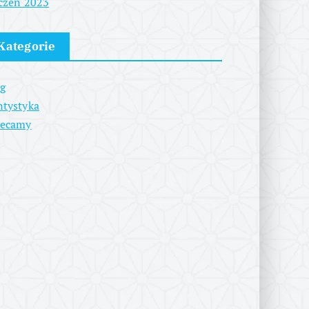
czeń 2023
Kategorie
g
tystyka
lecamy