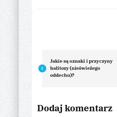
N
Jakie są oznaki i przyczyny
a
halitozy (nieświeżego
oddechu)?
w
i
Dodaj komentarz
g