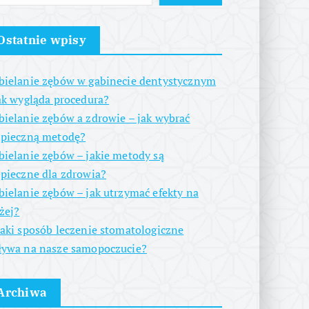
Ostatnie wpisy
ielanie zębów w gabinecie dentystycznym
ak wygląda procedura?
ielanie zębów a zdrowie – jak wybrać
zpieczną metodę?
ielanie zębów – jakie metody są
pieczne dla zdrowia?
ielanie zębów – jak utrzymać efekty na
żej?
aki sposób leczenie stomatologiczne
ywa na nasze samopoczucie?
Archiwa