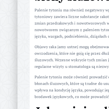
Palenie tytoniu ma również negatywny wp
tytoniowy zawiera liczne substancje rak
zmian przedrakowych i nowotworowych w 
nowotworem związanym z paleniem tytoniu
języku, wargach, podniebieniu, dziąsłach
Objawy raka jamy ustnej mogą obejmować 
owrzodzenia, które nie goją się przez dłu
śluzowych. Wczesne wykrycie tych zmian j
regularne wizyty u stomatologa są niezwy
Palenie tytoniu może również prowadzić d
błonach śluzowych, które są trudne do us
wpływa na kondycję języka, powodując je
brodawek językowych, co może prowadzić 