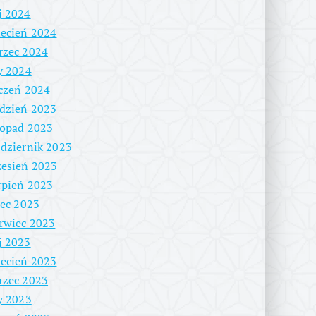
j 2024
ecień 2024
rzec 2024
y 2024
czeń 2024
dzień 2023
topad 2023
dziernik 2023
esień 2023
rpień 2023
iec 2023
rwiec 2023
j 2023
ecień 2023
rzec 2023
y 2023