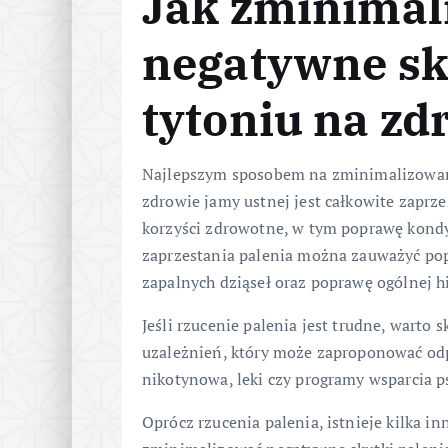
Jak zminimal
negatywne sk
tytoniu na zd
Najlepszym sposobem na zminimalizowan
zdrowie jamy ustnej jest całkowite zaprze
korzyści zdrowotne, w tym poprawę kondyc
zaprzestania palenia można zauważyć pop
zapalnych dziąseł oraz poprawę ogólnej h
Jeśli rzucenie palenia jest trudne, warto s
uzależnień, który może zaproponować odp
nikotynowa, leki czy programy wsparcia p
Oprócz rzucenia palenia, istnieje kilka i