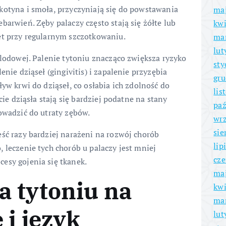
kotyna i smoła, przyczyniają się do powstawania
ma
barwień. Zęby palaczy często stają się żółte lub
kwi
et przy regularnym szczotkowaniu.
ma
lut
 lodowej. Palenie tytoniu znacząco zwiększa ryzyko
sty
enie dziąseł (gingivitis) i zapalenie przyzębia
gru
ływ krwi do dziąseł, co osłabia ich zdolność do
lis
cie dziąsła stają się bardziej podatne na stany
paź
owadzić do utraty zębów.
wrz
sie
eść razy bardziej narażeni na rozwój chorób
lip
 leczenie tych chorób u palaczy jest mniej
cze
esy gojenia się tkanek.
ma
a tytoniu na
kwi
ma
 i język
lut