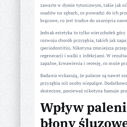
zawarte w dymie tytoniowym, takie jak ni
osadów na zębach, co prowadzi do ich prze
brązowe, co jest trudne do usunięcia naw
Jednak estetyka to tylko wierzchołek góry
rozwoju chorób przyzębia, takich jak zapal
(periodontitis). Nikotyna zmniejsza przep
regeneracji i walki z infekcjami. W rezulta
zapalne, krwawienia i recesję, co może pr
Badania wykazują, że palacze są nawet sz
przyzębia niż osoby niepalące. Dodatkowo,
skuteczne, ponieważ nikotyna hamuje proc
Wpływ paleni
błony śluzowe