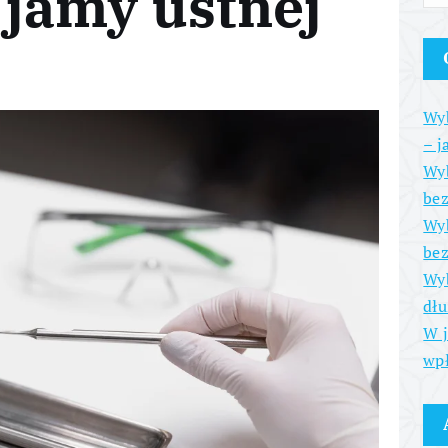
 jamy ustnej
Wyb
– j
Wyb
be
Wyb
bez
Wyb
dłu
W j
wpł