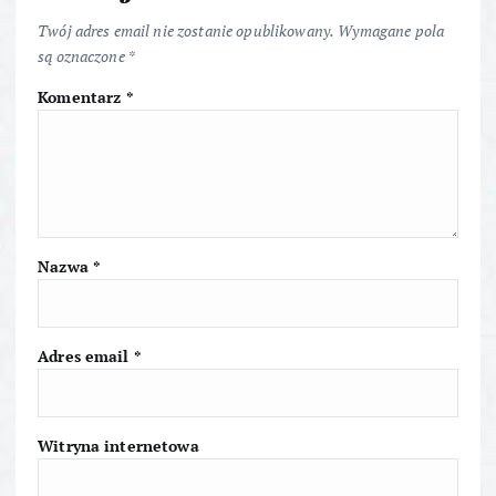
a
Twój adres email nie zostanie opublikowany.
Wymagane pola
c
są oznaczone
*
Komentarz
*
j
a
w
p
Nazwa
*
i
Adres email
*
s
u
Witryna internetowa