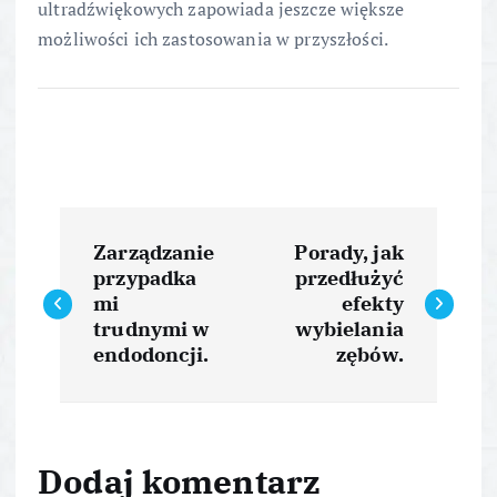
ultradźwiękowych zapowiada jeszcze większe
możliwości ich zastosowania w przyszłości.
N
Zarządzanie
Porady, jak
a
przypadka
przedłużyć
mi
efekty
w
trudnymi w
wybielania
endodoncji.
zębów.
i
g
Dodaj komentarz