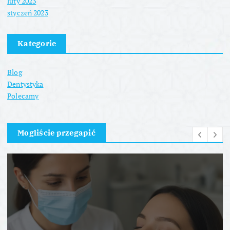
luty 2023
styczeń 2023
Kategorie
Blog
Dentystyka
Polecamy
Mogliście przegapić