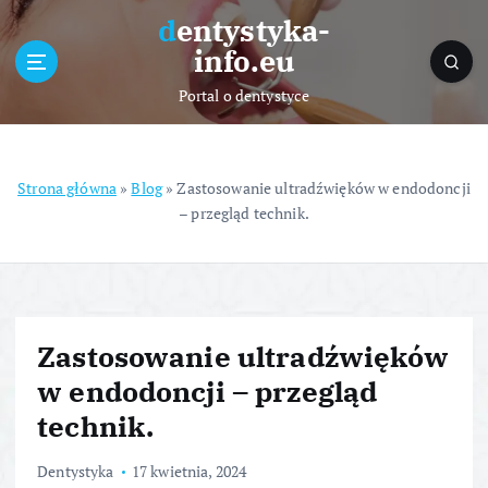
S
dentystyka-
k
info.eu
i
p
Portal o dentystyce
t
o
c
o
Strona główna
»
Blog
»
Zastosowanie ultradźwięków w endodoncji
n
– przegląd technik.
t
e
n
t
Zastosowanie ultradźwięków
w endodoncji – przegląd
technik.
Dentystyka
17 kwietnia, 2024