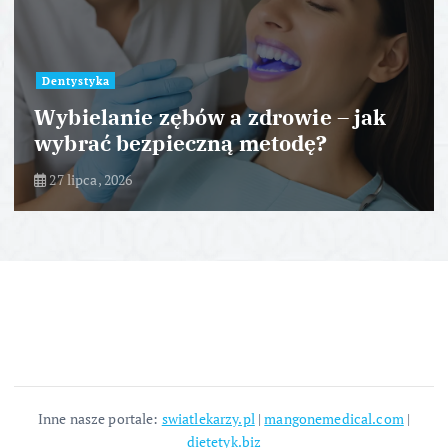
Dentystyka
Wybielanie zębów a zdrowie – jak
wybrać bezpieczną metodę?
27 lipca, 2026
Inne nasze portale:
swiatlekarzy.pl
|
mangonemedical.com
|
dietetyk.biz