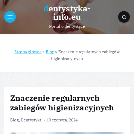
S
dentystyka-
k
info.eu
i
p
Portal o dentystyce
t
o
c
o
Strona główna
»
Blog
»
Znaczenie regularnych zabiegów
n
higienizacyjnych
t
e
n
t
Znaczenie regularnych
zabiegów higienizacyjnych
Blog
,
Dentystyka
19 czerwca, 2024