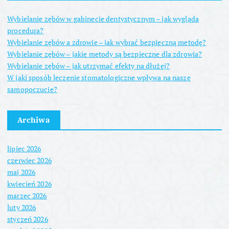
Wybielanie zębów w gabinecie dentystycznym – jak wygląda
procedura?
Wybielanie zębów a zdrowie – jak wybrać bezpieczną metodę?
Wybielanie zębów – jakie metody są bezpieczne dla zdrowia?
Wybielanie zębów – jak utrzymać efekty na dłużej?
W jaki sposób leczenie stomatologiczne wpływa na nasze
samopoczucie?
Archiwa
lipiec 2026
czerwiec 2026
maj 2026
kwiecień 2026
marzec 2026
luty 2026
styczeń 2026