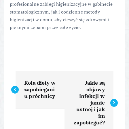
profesjonalne zabiegi higienizacyjne w gabinecie
stomatologicznym, jak i codzienne metody
higienizacji w domu, aby cieszyć się zdrowymi i
pięknymi zębami przez całe życie.
N
Rola diety w
Jakie są
a
zapobiegani
objawy
u próchnicy
infekcji w
w
jamie
ustnej i jak
i
im
zapobiegać?