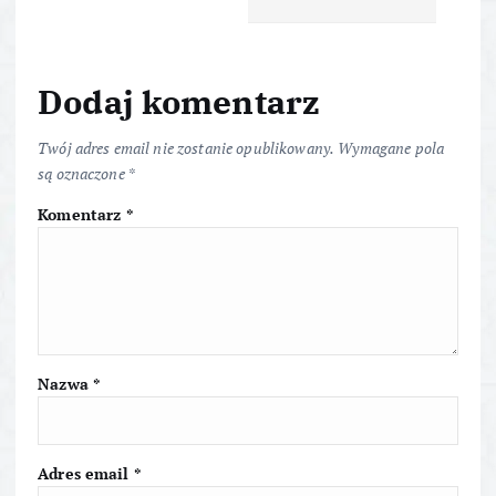
g
a
Dodaj komentarz
c
Twój adres email nie zostanie opublikowany.
Wymagane pola
j
są oznaczone
*
Komentarz
*
a
w
p
i
Nazwa
*
s
Adres email
*