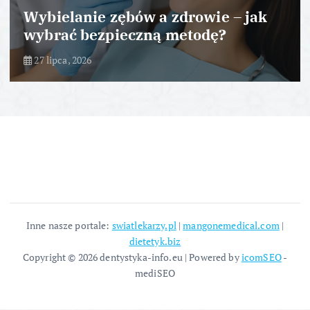
Wybielanie zębów a zdrowie – jak
wybrać bezpieczną metodę?
27 lipca, 2026
Inne nasze portale:
swiatlekarzy.pl
|
mangonemedical.com
|
dietetyk.biz
Copyright © 2026 dentystyka-info.eu | Powered by
icomSEO
-
mediSEO