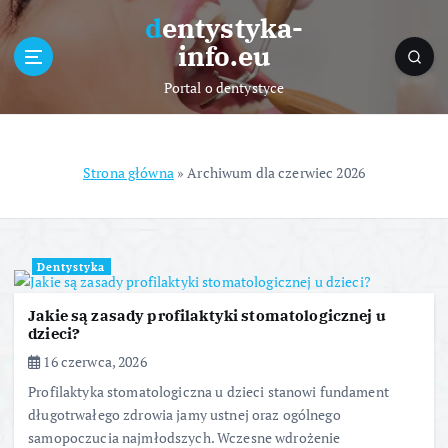
S
dentystyka-
k
info.eu
i
p
Portal o dentystyce
t
o
c
o
Strona główna
»
Archiwum dla czerwiec 2026
n
t
e
n
Dentystyka
t
Jakie są zasady profilaktyki stomatologicznej u
dzieci?
16 czerwca, 2026
Profilaktyka stomatologiczna u dzieci stanowi fundament
długotrwałego zdrowia jamy ustnej oraz ogólnego
samopoczucia najmłodszych. Wczesne wdrożenie