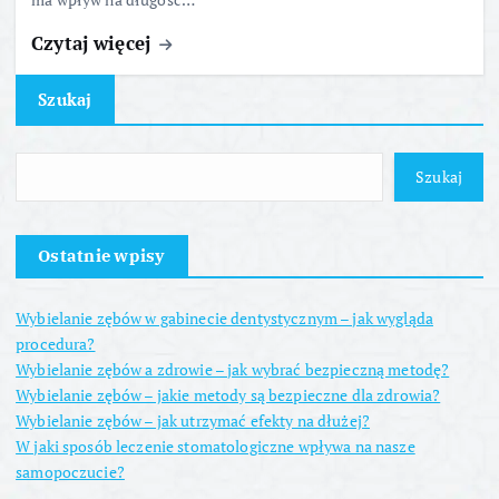
Czytaj więcej
Szukaj
Szukaj
Ostatnie wpisy
Wybielanie zębów w gabinecie dentystycznym – jak wygląda
procedura?
Wybielanie zębów a zdrowie – jak wybrać bezpieczną metodę?
Wybielanie zębów – jakie metody są bezpieczne dla zdrowia?
Wybielanie zębów – jak utrzymać efekty na dłużej?
W jaki sposób leczenie stomatologiczne wpływa na nasze
samopoczucie?