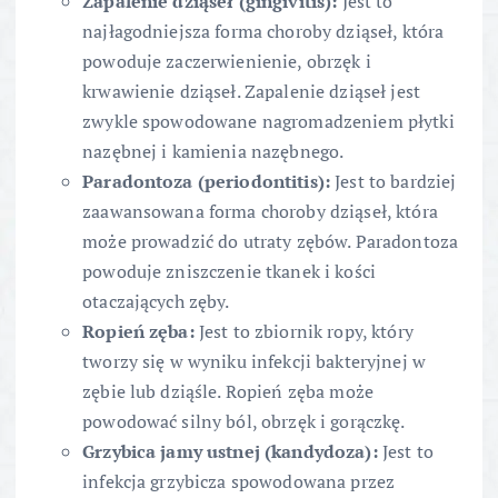
Zapalenie dziąseł (gingivitis):
Jest to
najłagodniejsza forma choroby dziąseł, która
powoduje zaczerwienienie, obrzęk i
krwawienie dziąseł. Zapalenie dziąseł jest
zwykle spowodowane nagromadzeniem płytki
nazębnej i kamienia nazębnego.
Paradontoza (periodontitis):
Jest to bardziej
zaawansowana forma choroby dziąseł, która
może prowadzić do utraty zębów. Paradontoza
powoduje zniszczenie tkanek i kości
otaczających zęby.
Ropień zęba:
Jest to zbiornik ropy, który
tworzy się w wyniku infekcji bakteryjnej w
zębie lub dziąśle. Ropień zęba może
powodować silny ból, obrzęk i gorączkę.
Grzybica jamy ustnej (kandydoza):
Jest to
infekcja grzybicza spowodowana przez