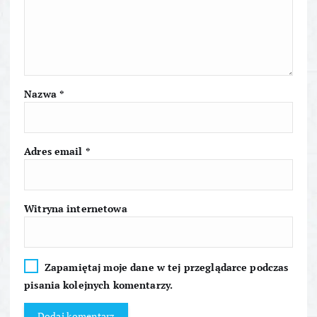
w
p
i
Nazwa
*
s
Adres email
*
u
Witryna internetowa
Zapamiętaj moje dane w tej przeglądarce podczas
pisania kolejnych komentarzy.