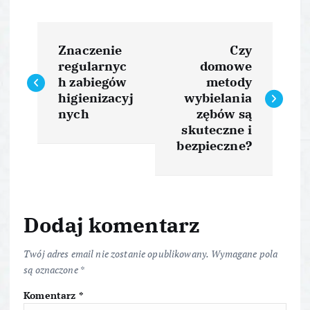
N
Znaczenie
Czy
a
regularnyc
domowe
h zabiegów
metody
w
higienizacyj
wybielania
nych
zębów są
i
skuteczne i
bezpieczne?
g
a
Dodaj komentarz
c
Twój adres email nie zostanie opublikowany.
Wymagane pola
j
są oznaczone
*
Komentarz
*
a