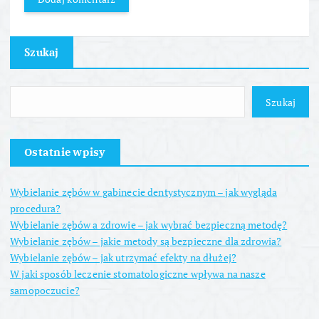
Szukaj
Szukaj
Ostatnie wpisy
Wybielanie zębów w gabinecie dentystycznym – jak wygląda
procedura?
Wybielanie zębów a zdrowie – jak wybrać bezpieczną metodę?
Wybielanie zębów – jakie metody są bezpieczne dla zdrowia?
Wybielanie zębów – jak utrzymać efekty na dłużej?
W jaki sposób leczenie stomatologiczne wpływa na nasze
samopoczucie?