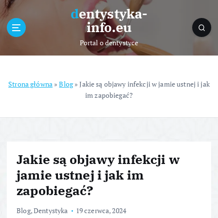
S
dentystyka-
k
info.eu
i
p
Portal o dentystyce
t
o
c
o
Strona główna
»
Blog
»
Jakie są objawy infekcji w jamie ustnej i jak
n
im zapobiegać?
t
e
n
t
Jakie są objawy infekcji w
jamie ustnej i jak im
zapobiegać?
Blog
,
Dentystyka
19 czerwca, 2024