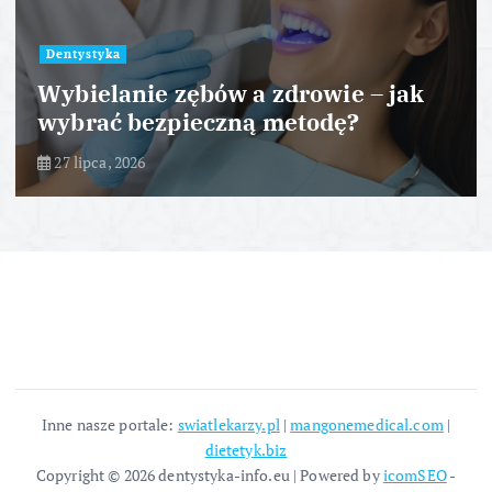
Dentystyka
Wybielanie zębów a zdrowie – jak
wybrać bezpieczną metodę?
27 lipca, 2026
Inne nasze portale:
swiatlekarzy.pl
|
mangonemedical.com
|
dietetyk.biz
Copyright © 2026 dentystyka-info.eu | Powered by
icomSEO
-