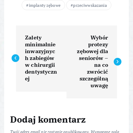
implanty zębowe
przeciwwskazania
N
Zalety
Wybór
a
minimalnie
protezy
inwazyjnyc
zębowej dla
w
h zabiegów
seniorów –
w chirurgii
na co
i
dentystyczn
zwrócić
ej
szczególną
uwagę
g
a
c
Dodaj komentarz
Twój adres email nie zostanie opublikowany.
Wymagane pola