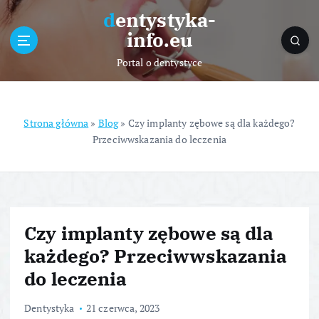
S
dentystyka-
k
info.eu
i
p
Portal o dentystyce
t
o
c
o
Strona główna
»
Blog
»
Czy implanty zębowe są dla każdego?
n
Przeciwwskazania do leczenia
t
e
n
t
Czy implanty zębowe są dla
każdego? Przeciwwskazania
do leczenia
Dentystyka
21 czerwca, 2023