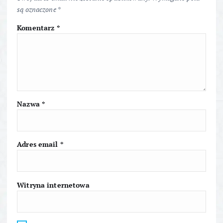
j
są oznaczone
*
a
Komentarz
*
w
p
i
Nazwa
*
s
u
Adres email
*
Witryna internetowa