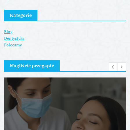
Kategorie
Blog
Dentystyka
Polecamy
Mogliście przegapić