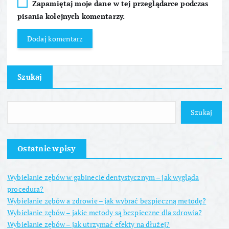
Zapamiętaj moje dane w tej przeglądarce podczas
pisania kolejnych komentarzy.
Szukaj
Szukaj
Ostatnie wpisy
Wybielanie zębów w gabinecie dentystycznym – jak wygląda
procedura?
Wybielanie zębów a zdrowie – jak wybrać bezpieczną metodę?
Wybielanie zębów – jakie metody są bezpieczne dla zdrowia?
Wybielanie zębów – jak utrzymać efekty na dłużej?